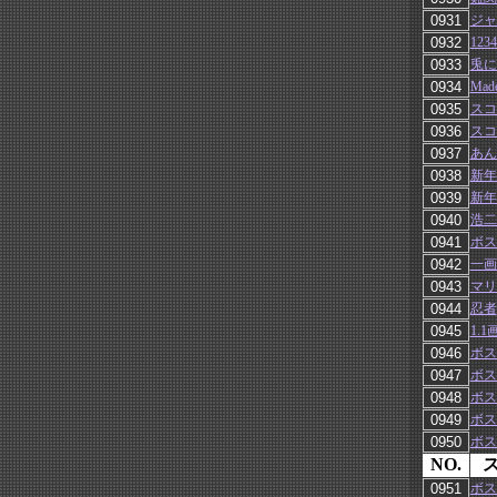
ジャ
1234
兎に
Ma
スコ
スコ
あん
新年
新年
浩二
ボス
一画
マリ
忍者
1.
ボス
ボス
ボス
ボス
ボス
NO.
ボス