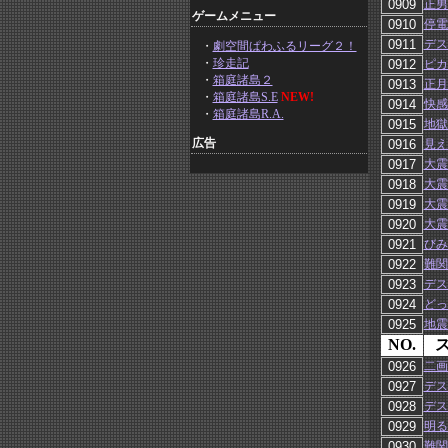
正男
ゲームメニュー
停電
デス
・
劇空間ぱわふるリーグ２！
・
珍走記
ピカ
・
箱庭諸島２
正月
・
箱庭諸島S.E
NEW!
快感
・
箱庭諸島R.A.
地獄
広告
見え
大震
大震
大震
大震
びみ
難関
デス
どっ
地震
NO.
二画
デス
デス
明るい
難関