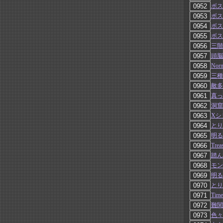
ボス
ボス
ボス
ボス
三階
頭脳
Nor
三種
敵多
真っ
洞窟
Xシ
とり
明るい
Trea
踏ん
モン
明るい
とり
Tim
難関
色々