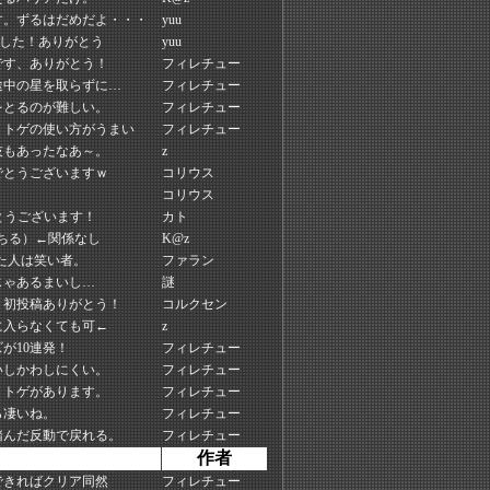
す。ずるはだめだよ・・・
yuu
ました！ありがとう
yuu
です、ありがとう！
フィレチュー
途中の星を取らずに…
フィレチュー
をとるのが難しい。
フィレチュー
）トゲの使い方がうまい
フィレチュー
技もあったなあ～。
z
でとうございますｗ
コリウス
コリウス
とうございます！
カト
落ちる）←関係なし
K@z
た人は笑い者。
ファラン
じゃあるまいし…
謎
。初投稿ありがとう！
コルクセン
に入らなくても可←
z
が10連発！
フィレチュー
いしかわしにくい。
フィレチュー
。トゲがあります。
フィレチュー
ら凄いね。
フィレチュー
踏んだ反動で戻れる。
フィレチュー
作者
できればクリア同然
フィレチュー