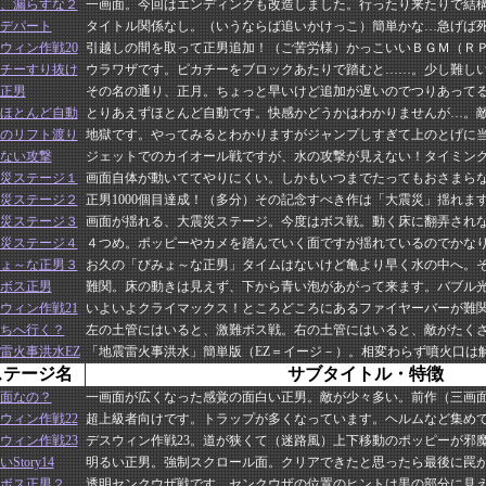
、漏らすな２
一画面。今回はエンディングも改造しました。行ったり来たりで結
デパート
タイトル関係なし。（いうならば追いかけっこ）簡単かな…急げば
ウィン作戦20
引越しの間を取って正男追加！（ご苦労様）かっこいいＢＧＭ（Ｒ
チーすり抜け
ウラワザです。ピカチーをブロックあたりで踏むと……。少し難し
正男
その名の通り、正月。ちょっと早いけど追加が遅いのでつりあって
ほとんど自動
とりあえずほとんど自動です。快感かどうかはわかりませんが…。
のリフト渡り
地獄です。やってみるとわかりますがジャンプしすぎて上のとげに
ない攻撃
ジェットでのカイオール戦ですが、水の攻撃が見えない！タイミン
災ステージ１
画面自体が動いててやりにくい。しかもいつまでたってもおさまら
災ステージ２
正男1000個目達成！（多分）その記念すべき作は「大震災」揺れま
災ステージ３
画面が揺れる、大震災ステージ。今度はボス戦。動く床に翻弄され
災ステージ４
４つめ。ポッピーやカメを踏んでいく面ですが揺れているのでかな
ょ～な正男３
お久の「びみょ～な正男」タイムはないけど亀より早く水の中へ。
ボス正男
難関。床の動きは見えず、下から青い泡があがって来ます。バブル
ウィン作戦21
いよいよクライマックス！ところどころにあるファイヤーバーが難関
ちへ行く？
左の土管にはいると、激難ボス戦。右の土管にはいると、敵がたく
雷火事洪水EZ
「地震雷火事洪水」簡単版（EZ＝イージ－）。相変わらず噴火口は
ステージ名
サブタイトル・特徴
面なの？
一画面が広くなった感覚の面白い正男。敵が少々多い。前作（三画
ウィン作戦22
超上級者向けです。トラップが多くなっています。ヘルムなど集め
ウィン作戦23
デスウィン作戦23。道が狭くて（迷路風）上下移動のポッピーが邪
Story14
明るい正男。強制スクロール面。クリアできたと思ったら最後に罠
ボス正男２
透明センクウザ戦です。センクウザの位置のヒントは黒の部分に見