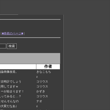
|
■将棋のページ■
|
作者
勿論画像改造。
きなこもち
z
な古時計でしょう
コリウス
使用してますｗ
コリウス
リーが始まります！
かずき
入ってみると…？
コリウス
ませんそんなの
ナオ
の大変だなあ）
z