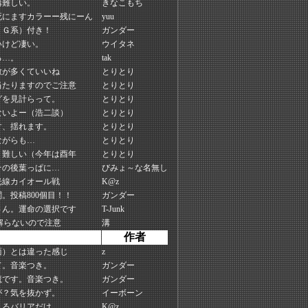
構難しい。
きなこもち
死にますカラーー残にーん
yuu
ＰＧ系）付き！
ガンダー
いけど凄い。
ウイタネ
る…。
tak
敵が多くていいね
とりとり
当たりますのでご注意
とりとり
グを見計らって。
とりとり
ないよー（浩二談）
とりとり
す、揺れます。
とりとり
ながらも…
とりとり
り難しい（今年は酉年
とりとり
その後葉っぱに…
びみょ～な名無し
光線カイオール戦
K@z
。投稿800個目！！
ガンダー
さん。運命の選択です
T-Junk
解らないので注意
溝
作者
面）とは違った感じ
z
て。音楽つき。
ガンダー
魔です。音楽つき。
ガンダー
が？気を抜かず。
イーボーン
えるバリアだけ。
K@z