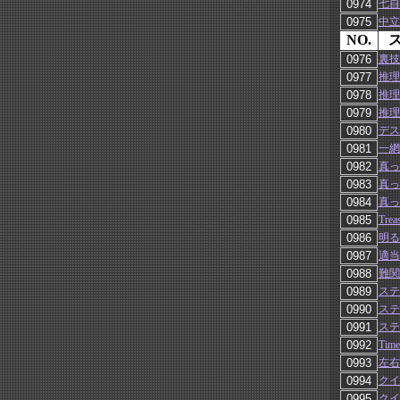
七自
中立
NO.
裏技
推理
推理
推理
デス
一網
真っ
真っ
真っ
Trea
明るい
適当
難関
ステ
ステ
ステ
Tim
左右
クイ
クイ