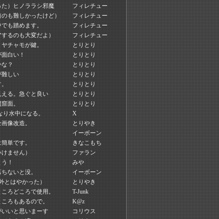
った）ヒノララシ邪魔
フィレチュー
前のも難しかったけど）
フィレチュー
中でも踏めます。
フィレチュー
アするのも大変だよ）
フィレチュー
。ヤチャモが鍵。
とりとり
が面白い！
とりとり
かな？
とりとり
が難しい
とりとり
す。
とりとり
見える。急ぐと良い
とりとり
洞窟面。
とりとり
なり水中になる。
X
全画像改造。
とりやき
。
イーボーン
は簡単です。
きなこもち
いけません）
ファラン
とう！
みや
落ちないと没。
イーボーン
外とはやかった）
とりやき
ところどころで使用。
T-Junk
ところもあるので。
K@z
がいいと思いまーす
コリウス