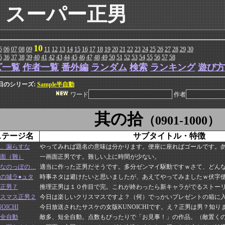
スーパー正男
10
5
06
07
08
09
11
12
13
14
15
16
17
18
19
20
21
22
23
24
25
26
27
28
29
30
5
36
37
38
39
40
41
42
43
44
45
46
47
48
49
50
51
52
53
54
55
56
57
58
ズ一覧
作者一覧
番外編
ランダム
検索
ランキング
遊び方
今日のシリーズ:
Sample半自動
ワード
作者
其の拾
（0901-1000）
ステージ名
サブタイトル・特徴
、漏らすな
やってみれば題名の意味は分かります。便座に座ればゴールです。
面（難）
一画面正男です。難しい上に時間が少ない。
なのっぽの…
適当に作った正男だそうです。多分ゼンマイ駆動ですｗさて、どん
の城ラ●ュタ
時事ネタは避けたいと思いましたが、あえてやってみましたｗ伏字
正男７
推理正男は１０作目で完。これが終わったら新キャラがでるストー
スマス正男２
今日は楽しいクリスマスですよ？（何）でっかいプレゼントの箱に
OICHI
今日放送されたサスケの女版KUNOICHIです。え？正男は男？知り
全自動
敵多、短全自動。点数もぴったりで「お見事！」の作品。（敵置く