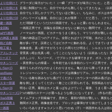
より仕掛け７
グラーダに味方がついた！（一瞬「グラーダが味方についた」と思
より仕掛け８
足場に制限がついた。自分でやるのも難しくなってきたなぁ…（以
より仕掛け９
自分でも１回しかクリアしてないほど難しい。ちなみに、ボスは水
より仕掛け10
このシリーズも最後。自分にはこれが限界・・・だと思う。（クリ
建一画面
ただ3階建てというだけの1画面です。ちょっと重いかもしれません
全回転
一画面正男です。頭脳を全回転させないと解けない難問です。これ
malザ1画面
ノーマルの一画面。ピカチーをうまく踏もう。マリリの所が難しい
の神器１画面
三種の神器は三つのアイテム。全部とればクリア可能。水のところ
殆ど自動
敵が多いです。誤差としてはピカチーに触れる位。よくできていま
暗工場１
画像改造。真っ暗ですがろうそくの周りだけ明るく、シルエットが
アスレチック
背景真っ暗お先真っ暗、ってことにならないよう（以前あったな）
リーズ７
お久しぶり、Xシリーズ。↓でブロックを破壊できます。ボス、いき
やきシリーズ
～異世界からの帰還～ 今年初であり自身初のシリーズ正男です。
Story15
最初うらわざのなのかよくわかりません。亀が上から降ってきます
sureHunter
トレジャーハンター。このシリーズは画像がリアル。ステージ自体
で逃げろ
下にいる敵を踏みながら逃げてください（カウンターの踏み逃げは
スター部屋
敵を倒しまくってください！敵ごとに区切られてる。初投稿ありが
Story16
明るい正男。最初はカメと葉っぱをよけていく。最後、うまく星へ
やきシリーズ2
2つの種類のステージが選べるような感じになってます。（作るの意
eAtack初級
タイムアタック初級編です。意外と、最初の階段が難しい。裏技も
ボス正男３
難関ボス正男。画像改造です。ブロックは爆弾がすり抜けてしまう
一画面
いろいろありますｗコメント思いつかぬ（汗）一画面作れる人は頭