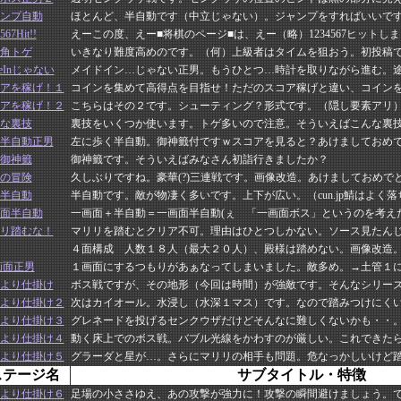
ンプ自動
ほとんど、半自動です（中立じゃない）。ジャンプをすればいいで
567Hit!!
えーこの度、えー■将棋のページ■は、えー（略）1234567ヒットし
角トゲ
いきなり難度高めのです。（何）上級者はタイムを狙おう。初投稿
deInじゃない
メイドイン…じゃない正男。もうひとつ…時計を取りながら進む。
アを稼げ！１
コインを集めて高得点を目指せ！ただのスコア稼げと違い、コイン
アを稼げ！２
こちらはその２です。シューティング？形式です。（隠し要素アリ
な裏技
裏技をいくつか使います。トゲ多いので注意。そういえばこんな裏
半自動正男
左に歩く半自動。御神籤付ですｗスコアを見ると？あけましておめ
御神籤
御神籤です。そういえばみなさん初詣行きましたか？
の冒険
久しぶりですね。豪華(?)三連戦です。画像改造。あけましておめで
半自動
半自動です。敵が物凄く多いです。上下が広い。（cun.jp鯖はよく
面半自動
一画面＋半自動＝一画面半自動(ぇ 「一画面ボス」というのを考え
リ踏むな！
マリリを踏むとクリア不可。理由はひとつしかない。ソース見たん
４面構成 人数１８人（最大２０人）、殿様は踏めない。画像改造
1画面正男
１画面にするつもりがあぁなってしまいました。敵多め。→土管１
より仕掛け
ボス戦ですが、その地形（今回は時間）が強敵です。そんなシリーズ
より仕掛け２
次はカイオール。水浸し（水深１マス）です。なので踏みつけにく
より仕掛け３
グレネードを投げるセンクウザだけどそんなに難しくないかも・・
より仕掛け４
動く床上でのボス戦。バブル光線をかわすのが厳しい。これできた
より仕掛け５
グラーダと星が…。さらにマリリの相手も問題。危なっかしいけど
ステージ名
サブタイトル・特徴
より仕掛け６
足場の小ささゆえ、あの攻撃が強力に！攻撃の瞬間避けましょう。