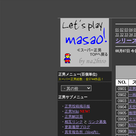
01
02
03
04
0
31
32
33
34
3
シリー
08月07日 
正男メニュー(百個単位)
スーパー正男総数：全5744作品！
NO.
正男
一画
正男サブメニュー
大き
・
正男投稿掲示板
天空
・
正男Wiki
NEW!
推理
・
正男解説頁
クリ
・
相互リンク
と
リンク募集
KUN
・
更新履歴ブログ
短い
・
異常報告所（blog内）