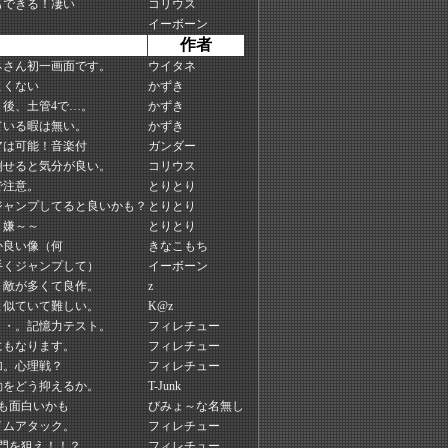
もできる！凄い
コリウス
！
イーボーン
作者
ネさん初一画面です。
ウイタネ
よくない
かずき
後、土管4で…。
かずき
ている暇は無い。
かずき
アは可能！音楽付
ガンダー
倒せると気分が良い。
コリウス
で注意。
とりとり
ジャンプしてると良いかも？
とりとり
う嫌～～
とりとり
か良い像（何
きなこもち
手くジャンプして）
イーボーン
。敵が多くて良作。
z
と似ていて難しい。
K@z
・・。記憶力テスト。
フィレチュー
にもなります。
フィレチュー
加。心理戦？
フィレチュー
動をどう抑えるか。
T-Junk
も面白いかも
びみょ～な名無し
イムアタック。
フィレチュー
門を狙え！！？
フィレチュー