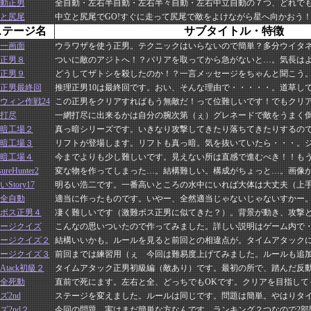
動正男
全自動・左右半自動・左右半々自動・左右中立自動の７つ、どれで
と尻尾
中立と尻尾でGO!すぐに走って尻尾で敵をよけながら星へ向かおう
ステージ名
サブタイトル・特徴
一画面
ウラワザを使う正男。テクニックはいらないので簡単？多分ウイタ
正男８
ついに敵のアジトへ！？バリアを取ってから急がないと…。気長は
正男９
どうしてザトシを殺したのか！？一言メッセージをちゃんと聞こう。
正男最終回
推理正男10は最終回です。おい、そんな理由で・・・・・。道草し
ウィン作戦24
この正男をクリアすればもう無敵だ！って位難しいです！でもクリ
打尽
一網打尽に出来るかは自分の腕次第（ぇ）グレネードで敵をうまく
暗工場２
真っ暗シリーズです。いきなり攻撃してきたり落ちてきたりするの
暗工場３
リフトが登場します。リフトも真っ暗。気を抜いていたら・・・。
暗工場４
今までよりも少し難しいです。見えない所は直感で進むべき！！も
sureHunter2
変な物を作ってしまった…。結構難しい。構成がちょっと…。画像
Story17
明るい浩二です。一番高いところの水中にいれば大体は大丈夫（上
全自動
適当に作ったものです。いやー、全然適当じゃないじゃないすかー
ボス正男４
凄く難しいです（激難ボス正男に似てきた？）。背景が動き、攻撃
ージクイズ
こんなの思いついたので作ってみました。詳しい説明はゲーム内で
ージクイズ２
結構いいかも。ルールを見ると前回との相違点が。タイムアタック
ージクイズ３
前回までは練習用（ぇ 今回は難易度上げてみました。ルールも追
eAtack初級２
タイムアタック正男初級編（敵あり）です。最初の所で、踏んだ反
全死動
直前で死にます。左右と全、どっちでもOKです。クリアを目指して
ズ2nd
ステージを変えました。ルールは同じです。問題は簡単。やはりタ
ズ2nd２
今回の問題、実はまだ簡単な方なんです。ランキング２つなので2部