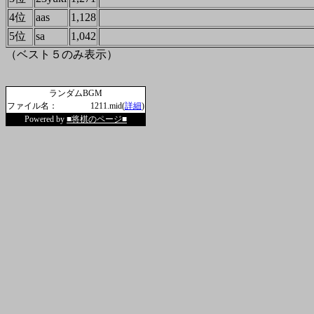
4位
aas
1,128
5位
sa
1,042
（ベスト５のみ表示）
ランダムBGM
ファイル名：
1211.mid(
詳細
)
Powered by
■将棋のページ■