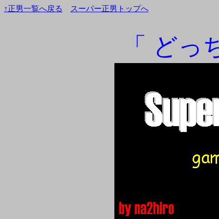
↑正男一覧へ戻る
スーパー正男トップへ
「 どっ