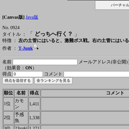
[Canvas版]
Java版
No. 0924
「
どっちへ行く？
」
タイトル ：
特徴 ：
左の土管にはいると、激難ボス戦。右の土管にはいる
作者 ：
T-Junk
名前
メールアドレス(非公開)
（効果音：
ON
）
得点
コメント
順位
名前
得点
コメント
カモ
1位
1,411
ン
予感
2位
1,338
魚
3位
23yuki
1,271