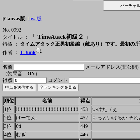
[Canvas版]
Java版
No. 0992
「
TimeAtack初級２
」
タイトル ：
特徴 ：
タイムアタック正男初級編（敵あり）です。最初の所
作者 ：
T-Junk
名前
メールアドレス(非公開)
（効果音：
ON
）
得点
コメント
順位
名前
得点
1位
!!!!!!!!!!!!!!!!!!!!!!!!!!!!!!!!!!!!!!!!
453
いけた（ぇ
2位
けーてん.
452
もっといけるか それ
3位
6ti
449
4位
むぎ
446