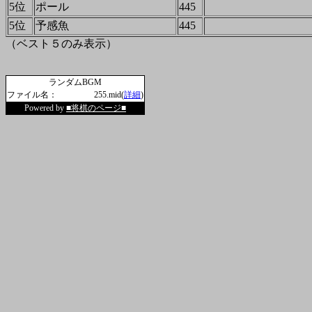
5位
ポール
445
5位
予感魚
445
（ベスト５のみ表示）
ランダムBGM
ファイル名：
255.mid(
詳細
)
Powered by
■将棋のページ■