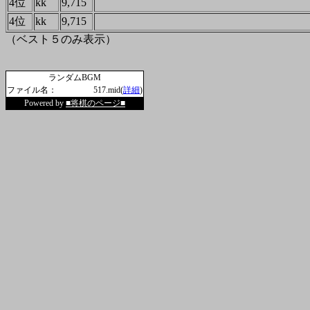
4位
kk
9,715
4位
kk
9,715
（ベスト５のみ表示）
ランダムBGM
ファイル名：
517.mid(
詳細
)
Powered by
■将棋のページ■