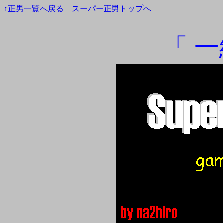
↑正男一覧へ戻る
スーパー正男トップへ
「 