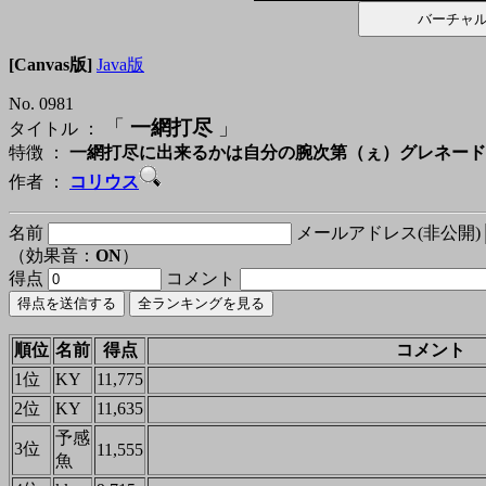
[Canvas版]
Java版
No. 0981
「
一網打尽
」
タイトル ：
特徴 ：
一網打尽に出来るかは自分の腕次第（ぇ）グレネード
作者 ：
コリウス
名前
メールアドレス(非公開)
（効果音：
ON
）
得点
コメント
順位
名前
得点
コメント
1位
KY
11,775
2位
KY
11,635
予感
3位
11,555
魚