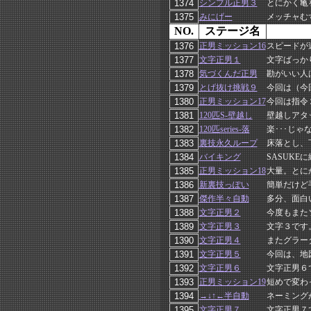
シンプル正男３
とにかく亀
みにげー
メッチャむ
NO.
ステージ名
正男ミッション16
スピードが
文字正男１
文字ばっか
気づくんだ正男
勘がいい人
とげ抜け挑戦９
今回は（今
正男ミッション17
今回は指令
120匹S-壁越し
壁越しアタ
120匹series-落
楽･･･じ
裏技永久ループ
床落とし、
バイキング
SASUK
正男ミッション18
大量。とに
新裏技っぽい
簡単だけど
傑作半々自動
多分、面白
文字正男２
今度もまた
文字正男３
文字３です
文字正男４
またグラー
文字正男５
今回は、地
文字正男６
文字正男６
正男ミッション19
短めで変わ
→↓↑←半自動
ネーミング
文字正男７
文字正男７