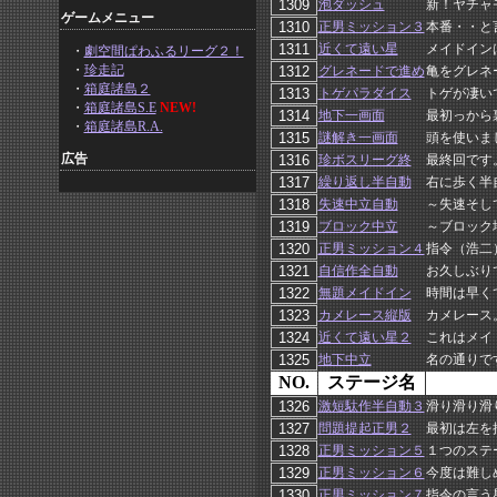
泡ダッシュ
新！ヤチャ
ゲームメニュー
正男ミッション３
本番・・と
近くて遠い星
メイドイン
・
劇空間ぱわふるリーグ２！
・
珍走記
グレネードで進め
亀をグレネ
・
箱庭諸島２
トゲパラダイス
トゲが凄い
・
箱庭諸島S.E
NEW!
地下一画面
最初っから
・
箱庭諸島R.A.
謎解き一画面
頭を使いま
広告
珍ボスリーグ終
最終回です
繰り返し半自動
右に歩く半
失速中立自動
～失速そし
ブロック中立
～ブロック
正男ミッション４
指令（浩二
自信作全自動
お久しぶり
無題メイドイン
時間は早く
カメレース縦版
カメレース
近くて遠い星２
これはメイ
地下中立
名の通りで
NO.
ステージ名
激短駄作半自動３
滑り滑り滑
問題提起正男２
最初は左を
正男ミッション５
１つのステ
正男ミッション６
今度は難し
正男ミッション７
指令の言う