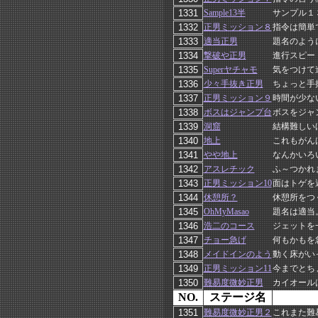
Sample13半
サンプル１
正男ミッション８
指令は簡単
適当正男
題名のよう
撃破や正男
進行スピー
Superヤチャモ
気をつけて
少々手抜き正男
ちょっと手
正男ミッション９
時間が少な
ボスはジャンプ台
ボスをジャ
洞窟
結構難しい
地上
これもがん
やや地上
なんかいろ
アスレチック
ふ～つかれ
正男ミッション10
面はトゲを
休憩所？
休憩所をつ
OhMyMasao
題名は適当
浩二のコース
ジェットを
チョー急げ
何もかもを
メイドインのよう
動く床がい
正男ミッション11
今までとち
難易度微妙正男
カイオール
NO.
ステージ名
難易度微妙正男２
これまた難