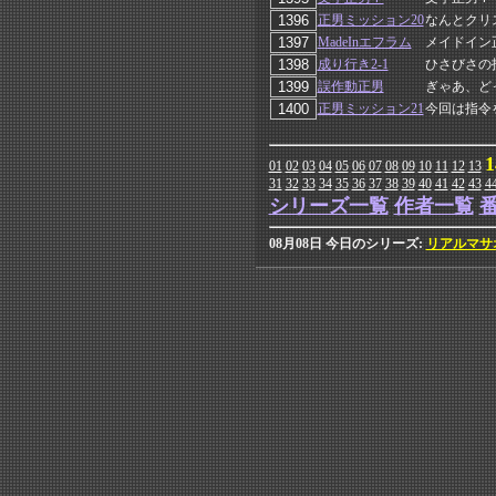
正男ミッション20
なんとクリ
MadeInエフラム
メイドイン
成り行き2-1
ひさびさの
誤作動正男
ぎゃあ、ど
正男ミッション21
今回は指令
1
01
02
03
04
05
06
07
08
09
10
11
12
13
31
32
33
34
35
36
37
38
39
40
41
42
43
4
シリーズ一覧
作者一覧
08月08日 今日のシリーズ:
リアルマサ