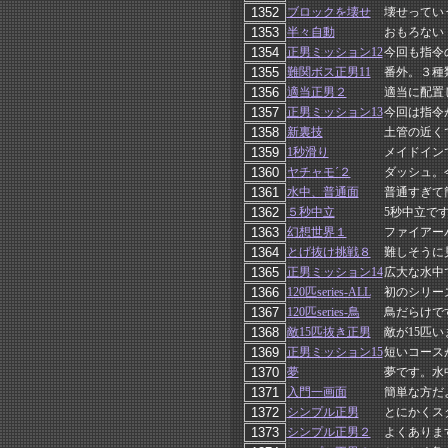
ブロックを壊せ
壊せってい
半々自動
おもろない
正男ミッション12
今回も指令
難関ボス正男11
番外。３種
適当正男２
適当に配置
正男ミッション13
今回は指令
新裏技
土管の近く
1秒滑り
メイドイン
ヤチャモ´２
ダッシュ。
水中、普通面
普通すぎて
５秒中立
5秒中立で
幻想世界１
ファイアー
とげ抜け挑戦８
難しそうに
正男ミッション14
広大な水中
120匹series-ALL
初のシリー
120匹series-鳥
鳥だらけで
敵15匹抜き正男
敵が15匹
正男ミッション15
短いコース
夢
夢です。水
入門一画面
簡単な方だ
シンプル正男
とにかくス
シンプル正男２
よくありま