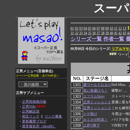
スーパ
1
01
02
03
04
05
06
07
08
09
10
11
12
13
31
32
33
34
35
36
37
38
39
40
41
42
43
4
シリーズ一覧
作者一覧
08月08日 今日のシリーズ:
リアルマサ
ワード
正男メニュー(百個単位)
スーパー正男総数：全5744作品！
NO.
ステージ名
裏ワールドおまけ
Hell M
兎に角避けろ！
爆撃が…。
正男サブメニュー
エフラムStory
ストーリー
・
正男投稿掲示板
正男ミッション１
普通に星を
・
正男Wiki
NEW!
正男ミッション２
これも練習
・
正男解説頁
トゲ抜け
今度は一画
・
相互リンク
と
リンク募集
カミカゼ特攻！
バリアを取
・
更新履歴ブログ
上昇V降下
V作戦です
・
異常報告所（blog内）