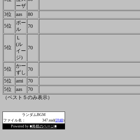
ーザ
3位
aas
80
ポー
5位
70
ル
Ｌ
(ル
5位
70
イー
ジ)
かー
5位
70
ずし
5位
ami
70
5位
aas
70
（ベスト５のみ表示）
ランダムBGM
ファイル名：
347.mid(
詳細
)
Powered by
■将棋のページ■