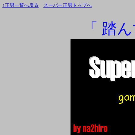
↑正男一覧へ戻る
スーパー正男トップへ
「 踏ん