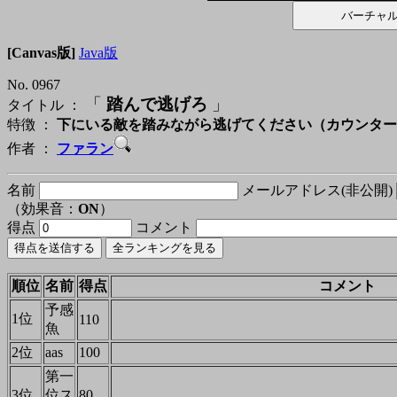
[Canvas版]
Java版
No. 0967
「
踏んで逃げろ
」
タイトル ：
特徴 ：
下にいる敵を踏みながら逃げてください（カウンター
作者 ：
ファラン
名前
メールアドレス(非公開)
（効果音：
ON
）
得点
コメント
順位
名前
得点
コメント
予感
1位
110
魚
2位
aas
100
第一
3位
位ス
80