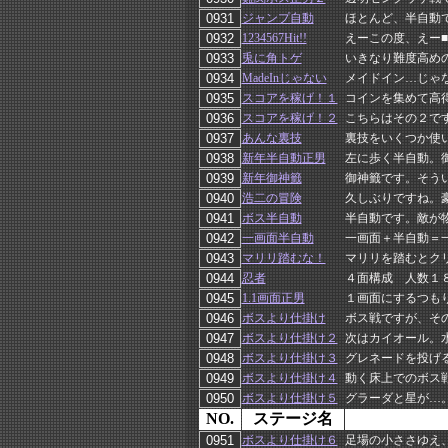
ジャンプ自動
ほとんど、半自動
1234567Hit!!
えーこの度、えー■
兎に角トゲ
いきなり難度高め
MadeInじゃない
メイドイン…じゃ
スコアを稼げ！１
コインを集めて高
スコアを稼げ！２
こちらはその２で
あんな裏技
裏技をいくつか使
新年半自動正男
左に歩く半自動。
新年御神籤
御神籤です。そう
浩二の冒険
久しぶりですね。豪
ボス半自動
半自動です。敵が物
一画面半自動
一画面＋半自動＝
マリリ踏むな！
マリリを踏むとク
忍者
４面構成 人数１
1.1画面正男
１画面にするつも
ボスより仕掛け
ボス戦ですが、そ
ボスより仕掛け２
次はカイオール。
ボスより仕掛け３
グレネードを投げ
ボスより仕掛け４
動く床上でのボス
ボスより仕掛け５
グラーダと星が…
NO.
ステージ名
ボスより仕掛け６
足場の小ささゆえ