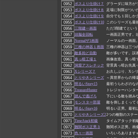
ボスより仕掛け７
グラーダに味方が
ボスより仕掛け８
足場に制限がつい
ボスより仕掛け９
自分でも１回しか
ボスより仕掛け10
このシリーズも最
三階建一画面
ただ3階建てとい
頭脳全回転
一画面正男です。
Normalザ1画面
ノーマルの一画面
三種の神器１画面
三種の神器は三つ
敵多殆ど自動
敵が多いです。誤
真っ暗工場１
画像改造。真っ暗
洞窟アスレチック
背景真っ暗お先真
Xシリーズ７
お久しぶり、Xシ
とりやきシリーズ
～異世界からの帰
明るいStory15
最初うらわざのな
TreasureHunter
トレジャーハンタ
踏んで逃げろ
下にいる敵を踏み
モンスター部屋
敵を倒しまくって
明るいStory16
明るい正男。最初
とりやきシリーズ2
2つの種類のステ
TimeAtack初級
タイムアタック初
難関ボス正男３
難関ボス正男。画
色々一画面
いろいろあります