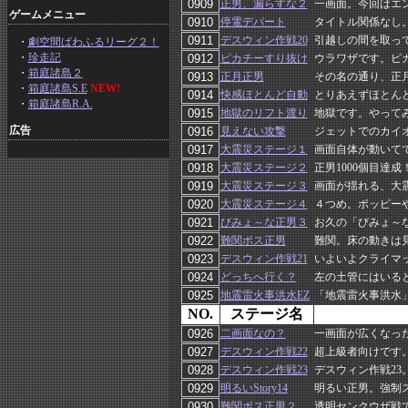
正男、漏らすな２
一画面。今回はエ
ゲームメニュー
停電デパート
タイトル関係なし
デスウィン作戦20
引越しの間を取っ
・
劇空間ぱわふるリーグ２！
・
珍走記
ピカチーすり抜け
ウラワザです。ピ
・
箱庭諸島２
正月正男
その名の通り、正
・
箱庭諸島S.E
NEW!
快感ほとんど自動
とりあえずほとん
・
箱庭諸島R.A.
地獄のリフト渡り
地獄です。やって
広告
見えない攻撃
ジェットでのカイ
大震災ステージ１
画面自体が動いて
大震災ステージ２
正男1000個目達
大震災ステージ３
画面が揺れる、大
大震災ステージ４
４つめ。ポッピー
びみょ～な正男３
お久の「びみょ～
難関ボス正男
難関。床の動きは
デスウィン作戦21
いよいよクライマ
どっちへ行く？
左の土管にはいる
地震雷火事洪水EZ
「地震雷火事洪水
NO.
ステージ名
二画面なの？
一画面が広くなっ
デスウィン作戦22
超上級者向けです
デスウィン作戦23
デスウィン作戦2
明るいStory14
明るい正男。強制
難関ボス正男２
透明センクウザ戦