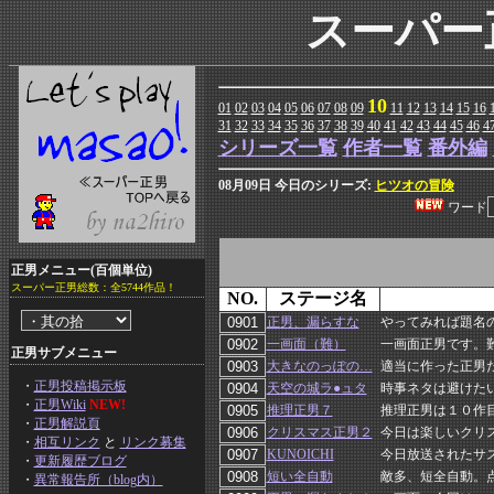
スーパー
10
01
02
03
04
05
06
07
08
09
11
12
13
14
15
16
31
32
33
34
35
36
37
38
39
40
41
42
43
44
45
46
4
シリーズ一覧
作者一覧
番外編
08月09日 今日のシリーズ:
ヒツオの冒険
ワード
正男メニュー(百個単位)
スーパー正男総数：全5744作品！
NO.
ステージ名
正男、漏らすな
やってみれば題名
一画面（難）
一画面正男です。
正男サブメニュー
大きなのっぽの…
適当に作った正男
・
正男投稿掲示板
天空の城ラ●ュタ
時事ネタは避けた
・
正男Wiki
NEW!
推理正男７
推理正男は１０作
・
正男解説頁
クリスマス正男２
今日は楽しいクリ
・
相互リンク
と
リンク募集
KUNOICHI
今日放送されたサス
・
更新履歴ブログ
短い全自動
敵多、短全自動。
・
異常報告所（blog内）