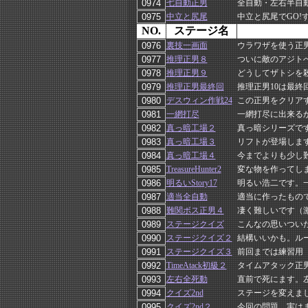
七自動正男
全自動・左右半自
中立と尻尾
中立と尻尾でGO
NO.
ステージ名
裏技一画面
ウラワザを使う正
推理正男８
ついに敵のアジト
推理正男９
どうしてザトシを
推理正男最終回
推理正男10は最
デスウィン作戦24
この正男をクリア
一網打尽
一網打尽に出来る
真っ暗工場２
真っ暗シリーズで
真っ暗工場３
リフトが登場しま
真っ暗工場４
今までよりも少し
TreasureHunter2
変な物を作ってし
明るいStory17
明るい浩二です。
適当全自動
適当に作ったもの
難関ボス正男４
凄く難しいです（
ステージクイズ
こんなの思いつい
ステージクイズ２
結構いいかも。ル
ステージクイズ３
前回までは練習用
TimeAtack初級２
タイムアタック正
左右全死動
直前で死にます。
クイズ2nd
ステージを変えま
クイズ2nd２
今回の問題、実は