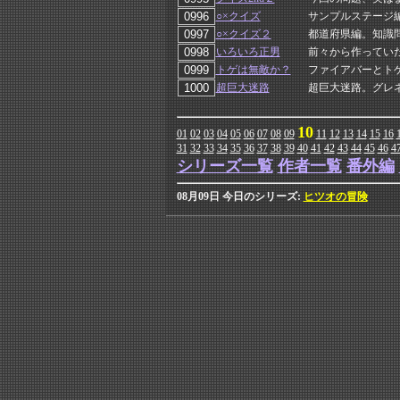
○×クイズ
サンプルステージ
○×クイズ２
都道府県編。知識
いろいろ正男
前々から作ってい
トゲは無敵か？
ファイアバーとト
超巨大迷路
超巨大迷路。グレ
10
01
02
03
04
05
06
07
08
09
11
12
13
14
15
16
31
32
33
34
35
36
37
38
39
40
41
42
43
44
45
46
4
シリーズ一覧
作者一覧
番外編
08月09日 今日のシリーズ:
ヒツオの冒険