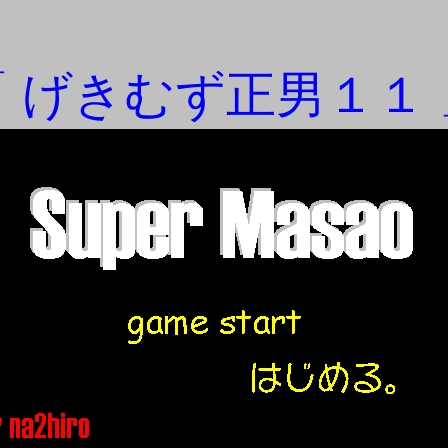
「 げきむず正男１１ 