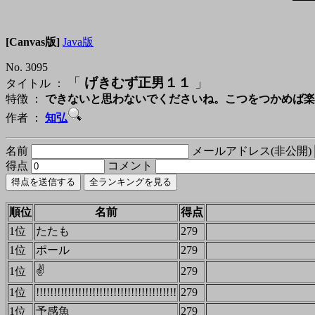
[Canvas版]
Java版
No. 3095
「
げきむず正男１１
」
タイトル ：
特徴 ：
できないと思わないでくださいね。こつをつかめば楽
作者 ：
知弘
名前
メールアドレス(非公開)
得点
コメント
順位
名前
得点
1位
たたも
279
1位
ポール
279
✌
1位
279
1位
!!!!!!!!!!!!!!!!!!!!!!!!!!!!!!!!!!!!!!!!
279
1位
予感魚
279