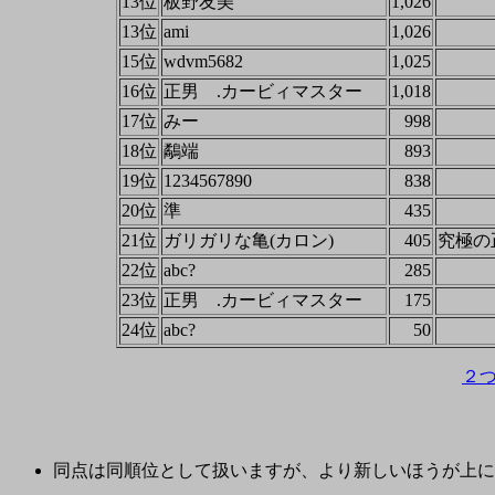
13位
板野友美
1,026
13位
ami
1,026
15位
wdvm5682
1,025
16位
正男 .カービィマスター
1,018
17位
みー
998
18位
鷸端
893
19位
1234567890
838
20位
準
435
21位
ガリガリな亀(カロン)
405
究極の
22位
abc?
285
23位
正男 .カービィマスター
175
24位
abc?
50
２
同点は同順位として扱いますが、より新しいほうが上に