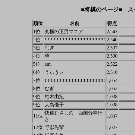
■将棋のページ■ ス
順位
名前
得点
1位
究極の正男マニア
2,543
2位
!!!!!!!!!!!!!!!!!!!!!!!!!!!!!!!!!!!!!!!!
2,540
3位
むぎ
2,537
4位
暁
2,530
5位
ami
2,522
6位
うぃうぃ
2,510
7位
!!!!!!!!!!!!!!!!!!!!!!!!!!!!!!!!!!!!!!!!
1,054
8位
むぎ
1,052
9位
柏木由紀
1,038
9位
大島優子
1,038
快速むさしの 西国分寺行
11位
1,037
き
12位
野獣先輩
1,027