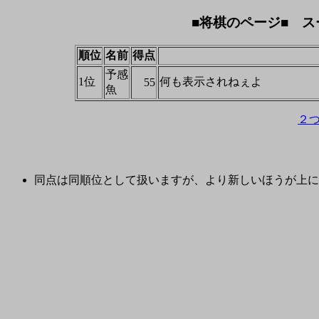
■将棋のページ■ ス
順位
名前
得点
予感
1位
何も表示されねぇよ
55
魚
２
同点は同順位として扱いますが、より新しいほうが上に