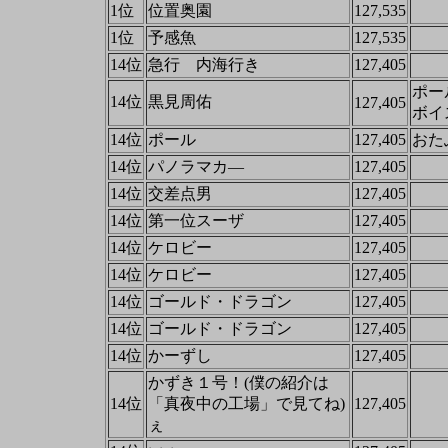
1位
位置奥園
127,535
1位
予感魚
127,535
14位
急行 内海行き
127,405
ポー
14位
黒見周佑
127,405
ボイ
14位
ポール
127,405
おた
14位
パノラマカ―
127,405
14位
交差点男
127,405
14位
第一位スーザ
127,405
14位
ケロビー
127,405
14位
ケロビー
127,405
14位
ゴールド・ドラゴン
127,405
14位
ゴールド・ドラゴン
127,405
14位
かーずし
127,405
かずき１号！(僕の紹介は
14位
「真夜中の工場」で見てね)
127,405
ぇ