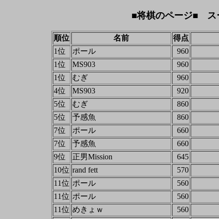
■将棋のページ■ ス
順位
名前
得点
1位
ポール
960
1位
MS903
960
1位
むぎ
960
4位
MS903
920
5位
むぎ
860
5位
予感魚
860
7位
ポール
660
7位
予感魚
660
9位
正男Mission
645
10位
rand fett
570
11位
ポール
560
11位
ポール
560
11位
めきょｗ
560