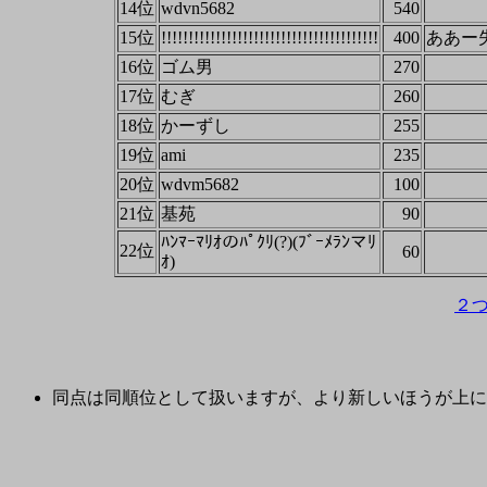
14位
wdvn5682
540
15位
!!!!!!!!!!!!!!!!!!!!!!!!!!!!!!!!!!!!!!!!
400
ああー
16位
ゴム男
270
17位
むぎ
260
18位
かーずし
255
19位
ami
235
20位
wdvm5682
100
21位
基苑
90
ﾊﾝﾏｰﾏﾘｵのﾊﾟｸﾘ(?)(ﾌﾞｰﾒﾗﾝマﾘ
22位
60
ｵ)
２
同点は同順位として扱いますが、より新しいほうが上に