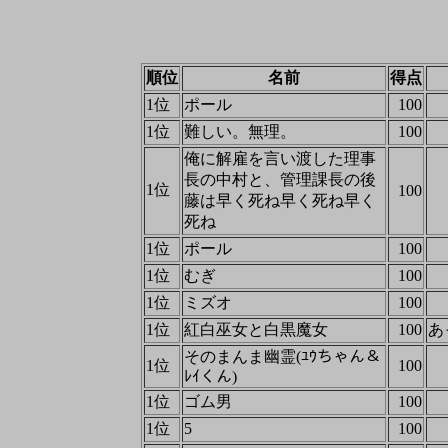
順位
名前
得点
1位
ポール
100
1位
難しい。無理。
100
俺に解雇を言い渡した理事
長の中村と、管理課長の後
1位
100
藤は早く死ね早く死ね早く
死ね
1位
ポール
100
1位
むぎ
100
1位
ミズオ
100
1位
紅白巫女と白黒魔女
100
あ
そのまんま幽霊(ﾕｳちゃん＆
1位
100
ﾚｲくん)
1位
ゴム男
100
1位
5
100