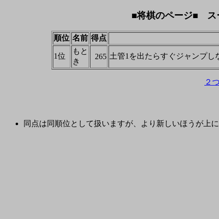
■将棋のページ■ ス
順位
名前
得点
もと
1位
土管1を出たらすぐジャンプし
265
き
２
同点は同順位として扱いますが、より新しいほうが上に