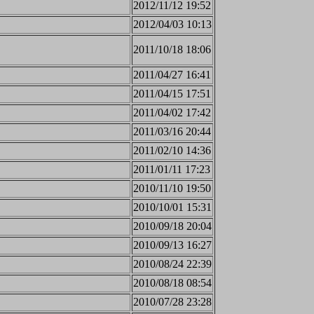
2012/11/12 19:52
2012/04/03 10:13
2011/10/18 18:06
2011/04/27 16:41
2011/04/15 17:51
2011/04/02 17:42
2011/03/16 20:44
2011/02/10 14:36
2011/01/11 17:23
2010/11/10 19:50
2010/10/01 15:31
2010/09/18 20:04
2010/09/13 16:27
2010/08/24 22:39
2010/08/18 08:54
2010/07/28 23:28