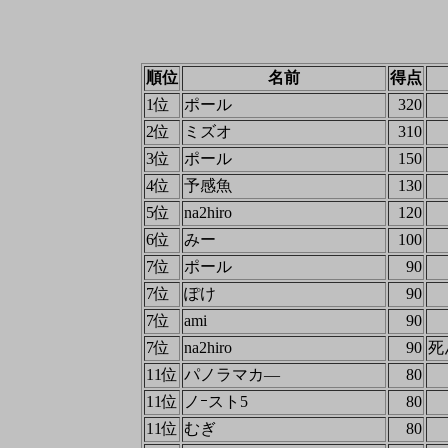
順位
名前
得点
1位
ポール
320
2位
ミズオ
310
3位
ポール
150
4位
予感魚
130
5位
na2hiro
120
6位
みー
100
7位
ポール
90
7位
ぽけ
90
7位
ami
90
7位
na2hiro
90
死
11位
パノラマカ―
80
11位
ノｰスト5
80
11位
むぎ
80