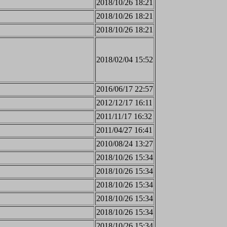
2018/10/26 18:21
2018/10/26 18:21
2018/10/26 18:21
2018/02/04 15:52
2016/06/17 22:57
2012/12/17 16:11
2011/11/17 16:32
2011/04/27 16:41
2010/08/24 13:27
2018/10/26 15:34
2018/10/26 15:34
2018/10/26 15:34
2018/10/26 15:34
2018/10/26 15:34
2018/10/26 15:34