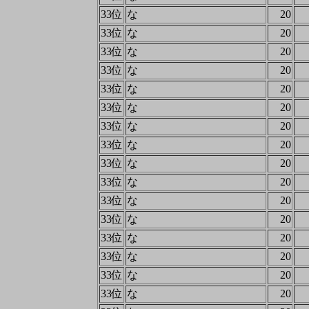
33位
な
20
33位
な
20
33位
な
20
33位
な
20
33位
な
20
33位
な
20
33位
な
20
33位
な
20
33位
な
20
33位
な
20
33位
な
20
33位
な
20
33位
な
20
33位
な
20
33位
な
20
33位
な
20