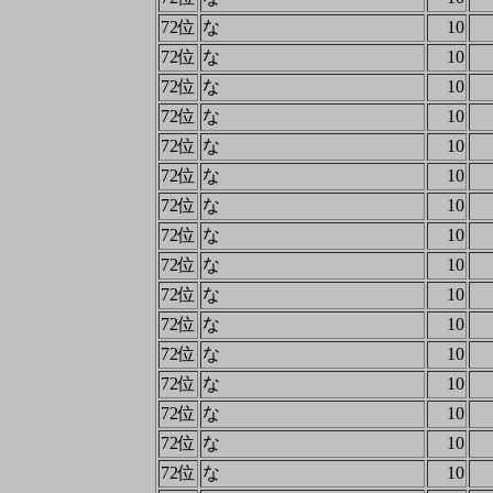
72位
な
10
72位
な
10
72位
な
10
72位
な
10
72位
な
10
72位
な
10
72位
な
10
72位
な
10
72位
な
10
72位
な
10
72位
な
10
72位
な
10
72位
な
10
72位
な
10
72位
な
10
72位
な
10