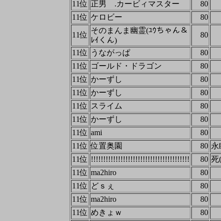
11位
正男 .カービィマスター
80
11位
ケロビー
80
そのまんま幽霊(ﾕｳちゃん＆
11位
80
ﾚｲくん)
11位
うながっぱ
80
11位
ゴールド・ドラゴン
80
11位
かーずし
80
11位
かーずし
80
11位
スライム
80
11位
かーずし
80
11位
ami
80
11位
位置奥園
80
永
11位
!!!!!!!!!!!!!!!!!!!!!!!!!!!!!!!!!!!!!!!!
80
死
11位
ma2hiro
80
11位
どｓぇ
80
11位
ma2hiro
80
11位
めきょｗ
80