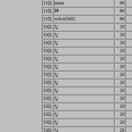
11位
tatata
80
11位
神
80
11位
wdvm5682
80
33位
な
20
33位
な
20
33位
な
20
33位
な
20
33位
な
20
33位
な
20
33位
な
20
33位
な
20
33位
な
20
33位
な
20
33位
な
20
33位
な
20
33位
な
20
33位
な
20