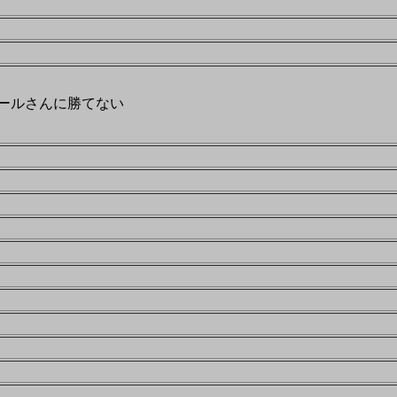
ールさんに勝てない