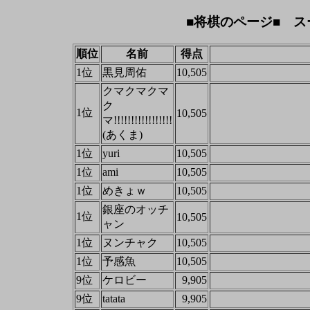
■将棋のページ■ ス
順位
名前
得点
1位
黒見周佑
10,505
クマクマクマ
ク
1位
10,505
マ!!!!!!!!!!!!!!!!!
(あくま)
1位
yuri
10,505
1位
ami
10,505
1位
めきょｗ
10,505
銀座のオッチ
1位
10,505
ャン
1位
ヌンチャク
10,505
1位
予感魚
10,505
9位
ケロビー
9,905
9位
tatata
9,905