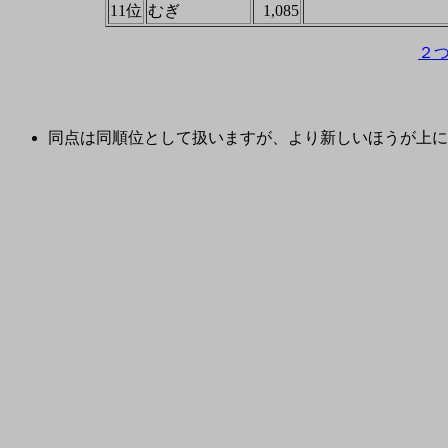
11位
むぎ
1,085
２
同点は同順位として扱いますが、より新しいほうが上に