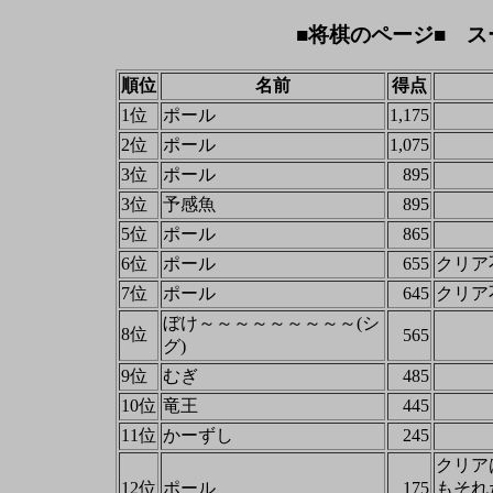
■将棋のページ■ ス
順位
名前
得点
1位
ポール
1,175
2位
ポール
1,075
3位
ポール
895
3位
予感魚
895
5位
ポール
865
6位
ポール
655
クリア
7位
ポール
645
クリア
ぼけ～～～～～～～～～(シ
8位
565
グ)
9位
むぎ
485
10位
竜王
445
11位
かーずし
245
クリア
12位
ポール
175
もそれ