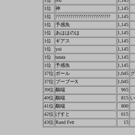
1位
red
1,145
1位
神
1,145
1位
??????????????????????????
1,145
1位
予感魚
1,145
1位
あははのは
1,145
1位
ギアス
1,145
1位
yui
1,145
1位
tatata
1,145
1位
予感魚
1,145
37位
ポール
1,045
グ
37位
ブーブーX
1,045
39位
鷸端
965
40位
鷸端
815
い
41位
鷸端
800
42位
げすと
615
43位
Rand Fett
15