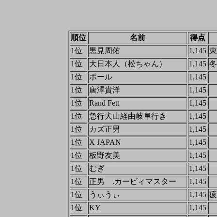
順位
名前
得点
1位
黒見周佑
1,145
東
1位
大日本人（松ちゃん）
1,145
冬
1位
ポール
1,145
1位
唐澤貴洋
1,145
1位
Rand Fett
1,145
1位
急行犬山経由岐阜行き
1,145
1位
カズ正男
1,145
1位
X JAPAN
1,145
1位
板野友美
1,145
1位
むぎ
1,145
1位
正男 .カービィマスター
1,145
1位
うぃうぃ
1,145
疲
1位
KY
1,145