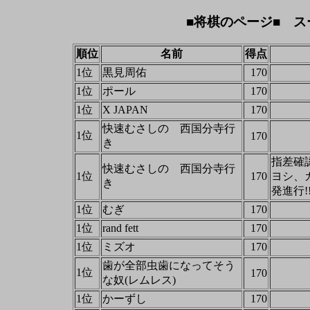
■将棋のページ■ ス
順位
名前
得点
1位
黒見周佑
170
1位
ポール
170
1位
X JAPAN
170
快速むさしの 西国分寺行
1位
170
き
指差確
快速むさしの 西国分寺行
1位
170
ヨシ、
き
発進行!
1位
むぎ
170
1位
rand fett
170
1位
ミズオ
170
歯が全部虫歯になってそう
1位
170
な奴(レムレス)
1位
かーずし
170