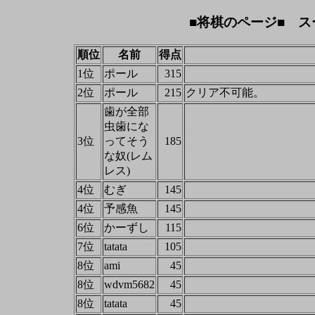
■将棋のページ■ ス
順位
名前
得点
1位
ポール
315
2位
ポール
215
クリア不可能。
歯が全部
虫歯にな
3位
ってそう
185
な奴(レム
レス)
4位
むぎ
145
4位
予感魚
145
6位
かーずし
115
7位
tatata
105
8位
ami
45
8位
wdvm5682
45
8位
tatata
45