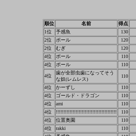
順位
名前
得点
1位
予感魚
130
2位
ポール
120
2位
むぎ
120
4位
ポール
110
4位
ポール
110
歯が全部虫歯になってそう
4位
110
な奴(レムレス)
4位
かーずし
110
4位
ゴールド・ドラゴン
110
4位
ami
110
4位
!!!!!!!!!!!!!!!!!!!!!!!!!!!!!!!!!!!!!!!!
110
4位
位置奥園
110
4位
rakki
110