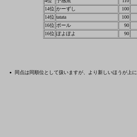
4位
予感魚
110
14位
かーずし
100
14位
tatata
100
16位
ポール
90
16位
ぽよぽよ
90
同点は同順位として扱いますが、より新しいほうが上に