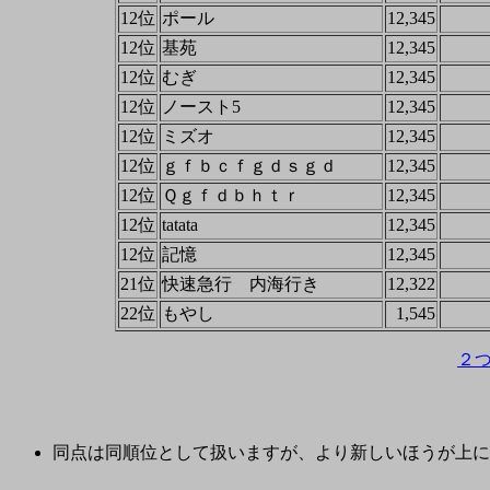
12位
ポール
12,345
12位
基苑
12,345
12位
むぎ
12,345
12位
ノースト5
12,345
12位
ミズオ
12,345
12位
ｇｆｂｃｆｇｄｓｇｄ
12,345
12位
Ｑｇｆｄｂｈｔｒ
12,345
12位
tatata
12,345
12位
記憶
12,345
21位
快速急行 内海行き
12,322
22位
もやし
1,545
２
同点は同順位として扱いますが、より新しいほうが上に