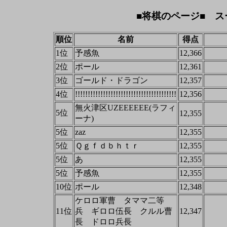
■将棋のページ■ ス
順位
名前
得点
1位
予感魚
12,366
2位
ポール
12,361
3位
ゴールド・ドラゴン
12,357
4位
!!!!!!!!!!!!!!!!!!!!!!!!!!!!!!!!!!!!!!!!
12,356
無火津区UZEEEEEE(ラフィ
5位
12,355
ーナ)
5位
zaz
12,355
5位
Ｑｇｆｄｂｈｔｒ
12,355
5位
あ
12,355
5位
予感魚
12,355
10位
ポール
12,348
ケロロ軍曹 タママ二等
11位
兵 ギロロ伍長 クルル曹
12,347
長 ドロロ兵長