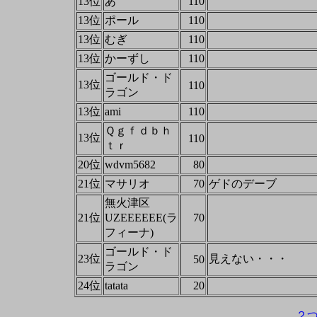
13位
あ
110
13位
ポール
110
13位
むぎ
110
13位
かーずし
110
ゴールド・ド
13位
110
ラゴン
13位
ami
110
Ｑｇｆｄｂｈ
13位
110
ｔｒ
20位
wdvm5682
80
21位
マサリオ
70
ゲドのデーブ
無火津区
21位
UZEEEEEE(ラ
70
フィーナ)
ゴールド・ド
23位
見えない・・・
50
ラゴン
24位
tatata
20
２