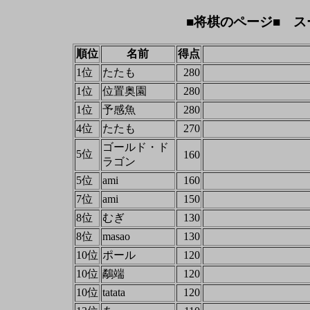
■将棋のページ■ ス
順位
名前
得点
1位
たたも
280
1位
位置奥園
280
1位
予感魚
280
4位
たたも
270
ゴールド・ド
5位
160
ラゴン
5位
ami
160
7位
ami
150
8位
むぎ
130
8位
masao
130
10位
ポール
120
10位
鷸端
120
10位
tatata
120