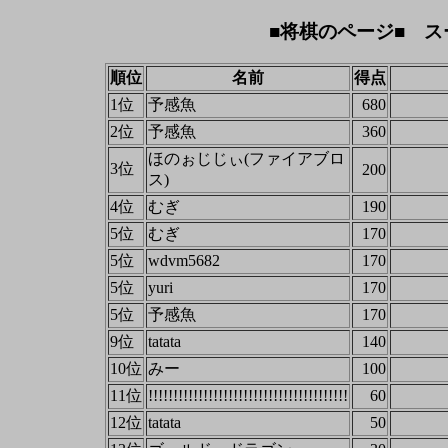
■将棋のページ■ ス
順位
名前
得点
1位
予感魚
680
2位
予感魚
360
ほのぉじじぃ(ファイアブロ
3位
200
ス)
4位
むぎ
190
5位
むぎ
170
5位
wdvm5682
170
5位
yuri
170
5位
予感魚
170
9位
tatata
140
10位
みー
100
11位
!!!!!!!!!!!!!!!!!!!!!!!!!!!!!!!!!!!!!!!!
60
12位
tatata
50