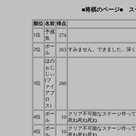
■将棋のページ■ ス
順位
名前
得点
予感
1位
274
魚
ポー
2位
すみません。できました。深く
263
ル
ほの
ぉじ
じぃ
(フ
3位
260
ァイ
アブ
ロ
ス)
ポー
クリア不可能なステージ作って
4位
10
ル
死ね死ね死ね
ポー
クリア不可能なステージ作って
4位
10
ル
死ね死ね死ね