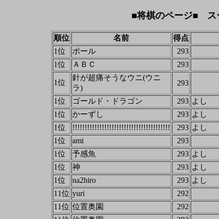
■将棋のページ■ ス
順位
名前
得点
1位
ポール
293
1位
ＡＢＣ
293
針が超痛そうなウニ(ウニ
1位
293
ラ)
1位
ゴールド・ドラゴン
293
よし
1位
かーずし
293
よし
1位
!!!!!!!!!!!!!!!!!!!!!!!!!!!!!!!!!!!!!!!!
293
よし
1位
ami
293
1位
予感魚
293
よし
1位
神
293
よし
1位
na2hiro
293
よし
11位
yuri
292
11位
位置奥園
292