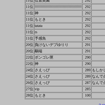
11位
位置奥園
292
11位
!!!!!!!!!!!!!!!!!!!!!!!!!!!!!!!!!!!!!!!!
292
11位
神
292
11位
もとき
292
11位
tatata
292
11位
rs
292
11位
予感魚
292
20位
負けないデブゆりり
291
20位
鷸端
291
22位
ボンゴレ匣
290
22位
神
290
24位
さえっぴ
289
もしか
24位
さえっぴ
289
なんで
26位
さえっぴ
287
なんで
27位
vip
285
28位
もとき
100