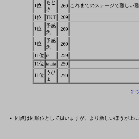
もと
1位
これまでのステージで難しい難
269
き
1位
TKT
269
予感
1位
269
魚
予感
1位
269
魚
11位
rs
259
11位
tatata
259
うひ
11位
259
ょ
２
同点は同順位として扱いますが、より新しいほうが上に