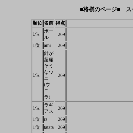
■将棋のページ■ ス
順位
名前
得点
ポー
1位
269
ル
1位
ami
269
針が
超痛
そう
なウ
1位
269
ニ
(ウ
ニ
ラ)
ラギ
1位
269
アス
1位
rs
269
1位
tatata
269