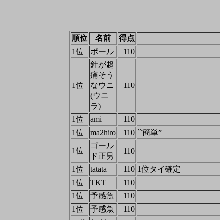
順位
名前
得点
1位
ポール
110
針が超
痛そう
1位
なウニ
110
(ウニ
ラ)
1位
ami
110
1位
ma2hiro
110
``簡単”
ゴール
1位
110
ド正男
1位
tatata
110
1位タイ確定
1位
TKT
110
1位
予感魚
110
1位
予感魚
110