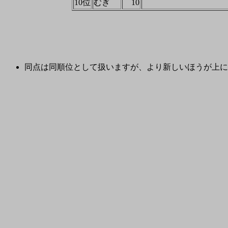
10位
むぎ
10
同点は同順位として扱いますが、より新しいほうが上に