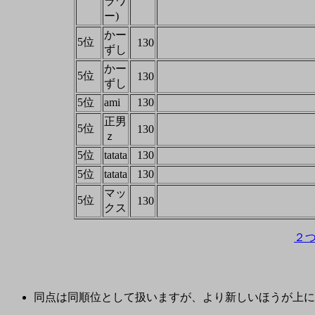
ラワ
ー)
かー
5位
130
ずし
かー
5位
130
ずし
5位
ami
130
正男
5位
130
ｚ
5位
tatata
130
5位
tatata
130
マッ
5位
130
クス
２
同点は同順位として扱いますが、より新しいほうが上に