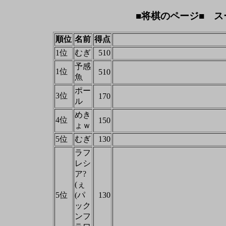
■将棋のページ■ ス
順位
名前
得点
1位
むぎ
510
予感
1位
510
魚
ポー
3位
170
ル
めき
4位
150
ょｗ
5位
むぎ
130
ラフ
レシ
ア?
(ぇ
5位
(パ
130
ック
ンフ