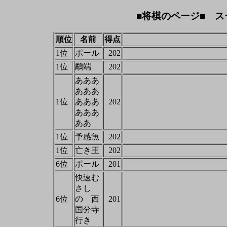
■将棋のページ■ ス
順位
名前
得点
1位
ポール
202
1位
鷸端
202
あああ
あああ
1位
あああ
202
あああ
ああ
1位
予感魚
202
1位
亡き王
202
6位
ポール
201
快速む
さし
6位
の 西
201
国分寺
行き