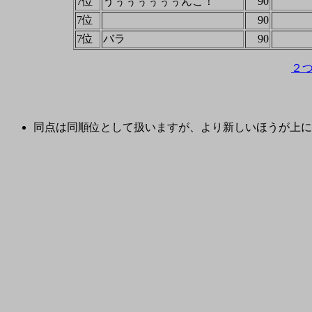
7位
うぅぅぅぅぅぅんこ！
90
7位
90
7位
バラ
90
２
同点は同順位として扱いますが、より新しいほうが上に