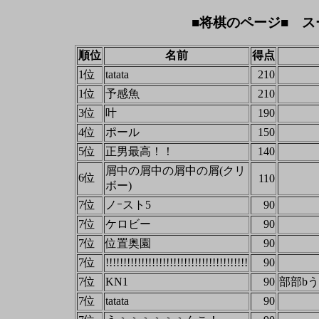
■将棋のページ■ ス
順位
名前
得点
1位
tatata
210
1位
予感魚
210
3位
叶
190
4位
ポール
150
5位
正男最高！！
140
屑中の屑中の屑中の屑(クリ
6位
110
ボー)
7位
ノｰスト5
90
7位
ケロビー
90
7位
位置奥園
90
7位
!!!!!!!!!!!!!!!!!!!!!!!!!!!!!!!!!!!!!!!!
90
7位
KN1
90
部部b
7位
tatata
90