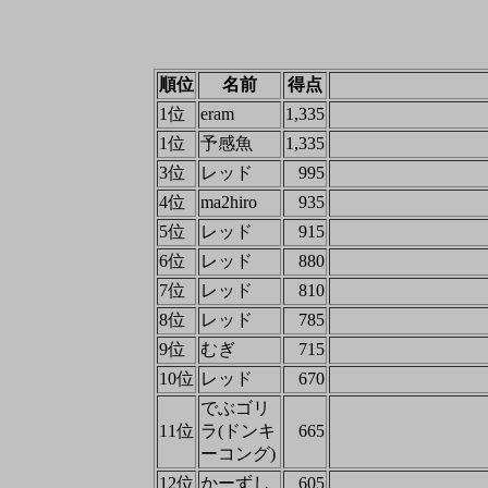
順位
名前
得点
1位
eram
1,335
1位
予感魚
1,335
3位
レッド
995
4位
ma2hiro
935
5位
レッド
915
6位
レッド
880
7位
レッド
810
8位
レッド
785
9位
むぎ
715
10位
レッド
670
でぶゴリ
11位
ラ(ドンキ
665
ーコング)
12位
かーずし
605