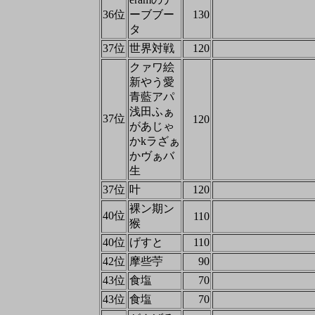
36位
ーブブー
130
タ
37位
世界対戦
120
クァワ絵
新やう愛
青藍アパ
浅田ふぁ
37位
120
があじゃ
かkラざぁ
かヴぁバ
生
37位
叶
120
裸ン期ン
40位
110
猴
40位
げすと
110
42位
摩些苧
90
43位
食塩
70
43位
食塩
70