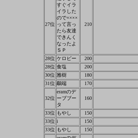
すぐイラ
イラした
ので××××
27位
って言っ
210
たら友達
できんく
なったよ
ＳＰ
28位
ケロビー
200
28位
食塩
200
30位
雅樹
180
31位
鷸端
170
eramのデ
32位
ーブブー
160
タ
33位
もやし
150
33位
i
150
33位
もやし
150
eramのデ