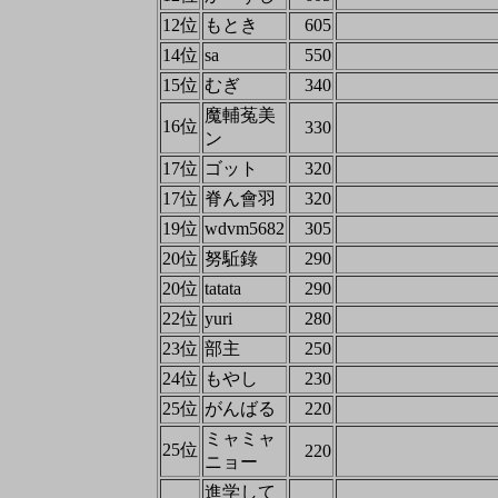
12位
もとき
605
14位
sa
550
15位
むぎ
340
魔輔菟美
16位
330
ン
17位
ゴット
320
17位
脊ん會羽
320
19位
wdvm5682
305
20位
努駈錄
290
20位
tatata
290
22位
yuri
280
23位
部主
250
24位
もやし
230
25位
がんばる
220
ミャミャ
25位
220
ニョー
進学して