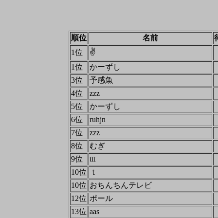
順位
名前
✌
1位
1位
かーずし
3位
予感魚
4位
zzz
5位
かーずし
6位
ruhjn
7位
zzz
8位
むぎ
9位
ttt
10位
ｔ
10位
おちんちんテレビ
12位
ポール
13位
aas