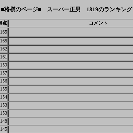
■将棋のページ■ スーパー正男 1819のランキング
得点
コメント
165
165
162
161
159
157
156
155
154
153
153
148
145