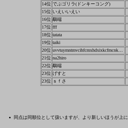
14位
でぶゴリラ(ドンキーコング)
15位
いえいいえい
16位
鷸端
17位
fff
18位
tatata
19位
taiki
20位
uvvtuymntmvcihfcmxhdxixkcfmcnkmcs
21位
na2hiro
22位
鷸端
23位
げすと
23位
ｓｆさ
同点は同順位として扱いますが、より新しいほうが上に