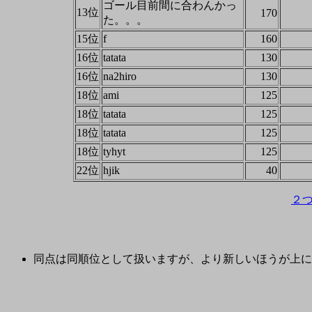
ゴール目前間に合わんかっ
13位
170
た。。。
15位
f
160
16位
tatata
130
16位
na2hiro
130
18位
ami
125
18位
tatata
125
18位
tatata
125
18位
tyhyt
125
22位
hjik
40
２
同点は同順位として扱いますが、より新しいほうが上に