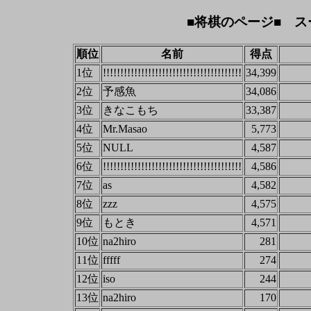
■将棋のページ■ ス
順位
名前
得点
1位
!!!!!!!!!!!!!!!!!!!!!!!!!!!!!!!!!!!!!!!!
34,399
2位
予感魚
34,086
3位
きなこもち
33,387
4位
Mr.Masao
5,773
5位
NULL
4,587
6位
!!!!!!!!!!!!!!!!!!!!!!!!!!!!!!!!!!!!!!!!
4,586
7位
as
4,582
8位
zzz
4,575
9位
もとき
4,571
10位
na2hiro
281
11位
fffff
274
12位
iso
244
13位
na2hiro
170