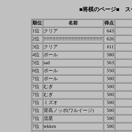
■将棋のページ■ ス
順位
名前
得点
1位
クリア
643
2位
!!!!!!!!!!!!!!!!!!!!!!!!!!!!!!!!!!!!!!!!
626
3位
クリア
611
4位
ポール
580
5位
sad
563
6位
ポール
550
7位
ポール
500
7位
むぎ
500
7位
むぎ
500
7位
ミズオ
500
7位
背高ノッポ(ワルイージ)
500
7位
流星
500
7位
tekken
500