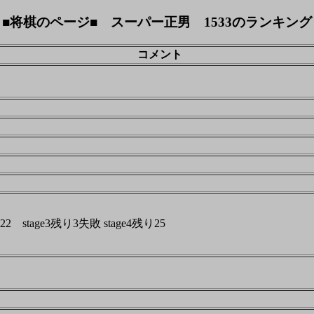
■将棋のページ■ スーパー正男 1533のランキング
コメント
り22 stage3残り3失敗 stage4残り25