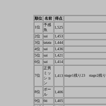
順位
名前
得点
予感
1位
1,525
魚
2位
sai
1,453
3位
tatata
1,444
4位
sai
1,436
5位
sai
1,421
6位
sai
1,414
正男
ミッ
7位
stage1残り23 stage2残
1,413
ショ
ン
ポー
8位
1,406
ル
9位
6ti
1,405