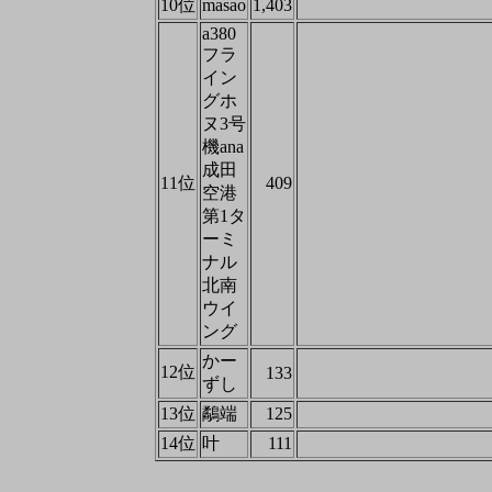
10位
masao
1,403
a380
フラ
イン
グホ
ヌ3号
機ana
成田
11位
409
空港
第1タ
ーミ
ナル
北南
ウイ
ング
かー
12位
133
ずし
13位
鷸端
125
14位
叶
111