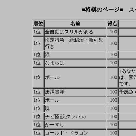
■将棋のページ■ ス
順位
名前
得点
1位
全自動はスリルがある
100
快速特急 新鵜沼・新可児
1位
100
行き
1位
猫
100
1位
なまらは
100
↓あな
1位
ポール
100
は、素
です。
1位
唐澤貴洋
100
予感魚
1位
ポール
100
1位
暁
100
1位
チビ怪獣(クッパjr.)
100
1位
かーずし
100
1位
ゴールド・ドラゴン
100