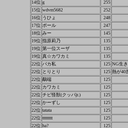
14位
g
255
15位
wdvm5682
252
16位
うひょ
248
17位
ポール
247
18位
みー
145
19位
指原莉乃
135
19位
第一位スーザ
135
19位
真☆カワカミ
135
22位
バカ私
125
NG生
22位
とりとり
125
熱が4
22位
鷸端
125
22位
カワカミ
125
22位
チビ怪獣(クッパjr.)
125
22位
かーずし
125
22位
tatata
125
22位
ttttttttt
125
22位
ha?
125