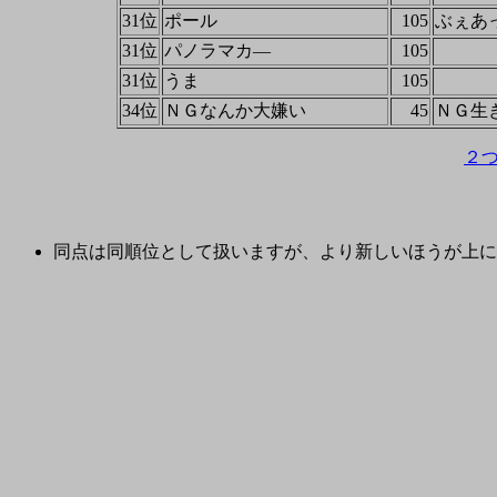
31位
ポール
105
ぶぇあ
31位
パノラマカ―
105
31位
うま
105
34位
ＮＧなんか大嫌い
45
ＮＧ生
２
同点は同順位として扱いますが、より新しいほうが上に