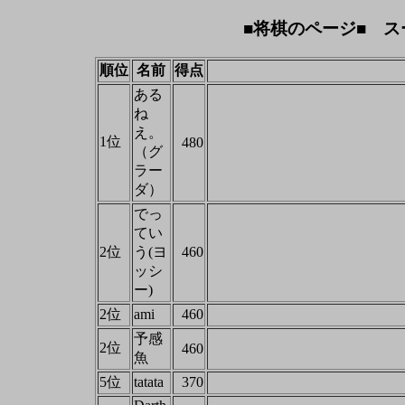
■将棋のページ■ ス
順位
名前
得点
ある
ね
え。
1位
480
（グ
ラー
ダ）
でっ
てい
2位
う(ヨ
460
ッシ
ー)
2位
ami
460
予感
2位
460
魚
5位
tatata
370