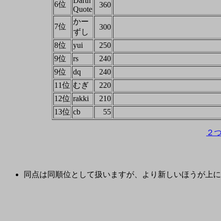
Darth
6位
360
Quote
かー
7位
300
ずし
8位
yui
250
9位
rs
240
9位
dq
240
11位
むぎ
220
12位
rakki
210
13位
cb
55
２
同点は同順位として扱いますが、より新しいほうが上に