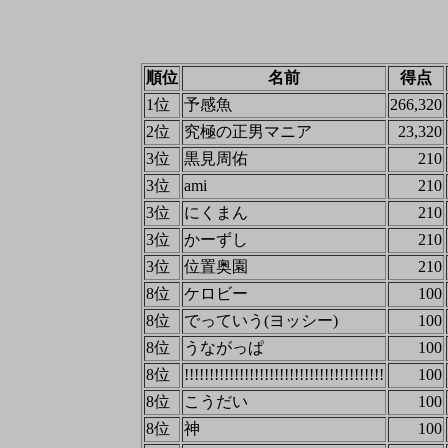
順位
名前
得点
1位
予感魚
266,320
2位
究極の正男マニア
23,320
3位
黒見周佑
210
3位
ami
210
3位
にくまん
210
3位
かーずし
210
3位
位置奥園
210
8位
ケロビー
100
8位
でっていう(ヨッシー)
100
8位
うながっぱ
100
8位
!!!!!!!!!!!!!!!!!!!!!!!!!!!!!!!!!!!!!!!!
100
8位
こうだい
100
8位
神
100