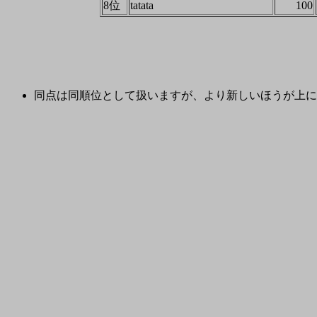
8位
tatata
100
同点は同順位として扱いますが、より新しいほうが上に