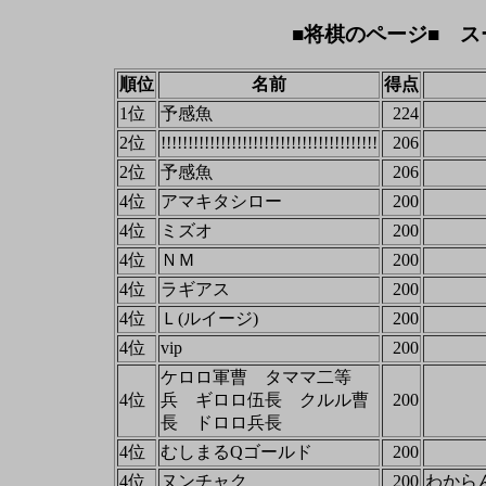
■将棋のページ■ ス
順位
名前
得点
1位
予感魚
224
2位
!!!!!!!!!!!!!!!!!!!!!!!!!!!!!!!!!!!!!!!!
206
2位
予感魚
206
4位
アマキタシロー
200
4位
ミズオ
200
4位
ＮＭ
200
4位
ラギアス
200
4位
Ｌ(ルイージ)
200
4位
vip
200
ケロロ軍曹 タママ二等
4位
兵 ギロロ伍長 クルル曹
200
長 ドロロ兵長
4位
むしまるQゴールド
200
4位
ヌンチャク
200
わから