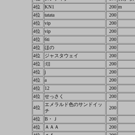
4位
KN1
200
m
4位
tatata
200
4位
vip
200
4位
vip
200
4位
6ti
200
4位
ほの
200
4位
ジャスタウェイ
200
4位
:l]]
200
4位
j
200
4位
a
200
4位
12
200
4位
せっさく
200
エメラルド色のサンドイッ
4位
200
チ
4位
B・Ｊ
200
4位
ＡＡＡ
200