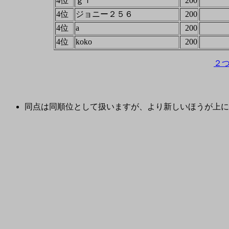
4位
ｇｆ
200
4位
ジョニー２５６
200
4位
a
200
4位
koko
200
２
同点は同順位として扱いますが、より新しいほうが上に