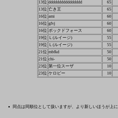
13位
dddddddddddddddd
65
13位
亡き王
65
16位
ami
60
16位
gfvj
60
16位
ポックドフォース
60
19位
Ｌ(ルイージ)
55
19位
Ｌ(ルイージ)
55
21位
mbfkd
50
21位
chi-
50
23位
第一位スーザ
10
23位
ケロビー
10
同点は同順位として扱いますが、より新しいほうが上に