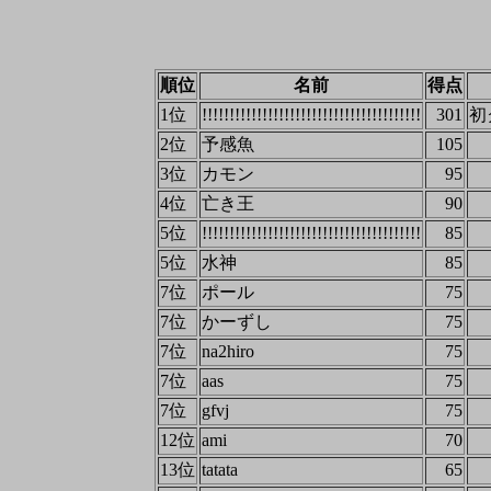
順位
名前
得点
1位
!!!!!!!!!!!!!!!!!!!!!!!!!!!!!!!!!!!!!!!!
301
初
2位
予感魚
105
3位
カモン
95
4位
亡き王
90
5位
!!!!!!!!!!!!!!!!!!!!!!!!!!!!!!!!!!!!!!!!
85
5位
水神
85
7位
ポール
75
7位
かーずし
75
7位
na2hiro
75
7位
aas
75
7位
gfvj
75
12位
ami
70
13位
tatata
65