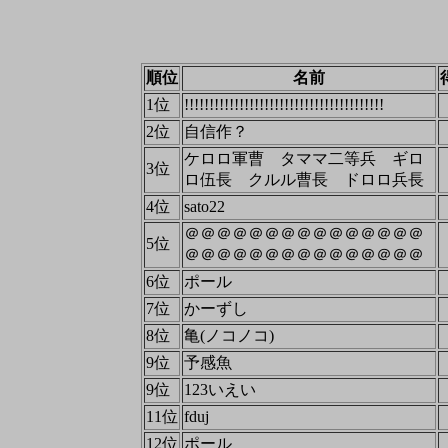
順位
名前
1位
!!!!!!!!!!!!!!!!!!!!!!!!!!!!!!!!!!!!!!!!
2位
自信作？
ケロロ軍曹 タママ二等兵 ギロ
3位
ロ伍長 クルル曹長 ドロロ兵長
4位
sato22
＠＠＠＠＠＠＠＠＠＠＠＠＠＠＠
5位
＠＠＠＠＠＠＠＠＠＠＠＠＠＠＠
6位
ポール
7位
かーずし
8位
亀(ノコノコ)
9位
予感魚
9位
123いえい
11位
fduj
12位
ポール