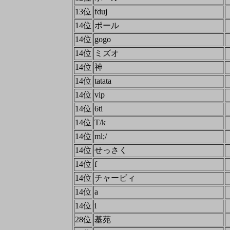
13位
fduj
14位
ポール
14位
gogo
14位
ミズオ
14位
神
14位
tatata
14位
vip
14位
6ti
14位
T/k
14位
ml;/
14位
せっさく
14位
f
14位
チャービィ
14位
a
14位
i
28位
基苑