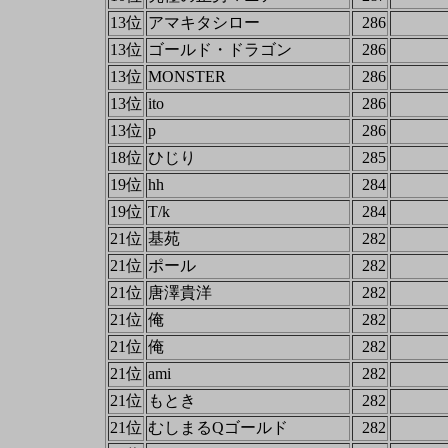
13位
アマキタシロー
286
13位
ゴールド・ドラゴン
286
13位
MONSTER
286
13位
ito
286
13位
p
286
18位
ひじり
285
19位
hh
284
19位
T/k
284
21位
基苑
282
21位
ポール
282
21位
唐澤貴洋
282
21位
俺
282
21位
俺
282
21位
ami
282
21位
もとき
282
21位
むしまるQゴールド
282