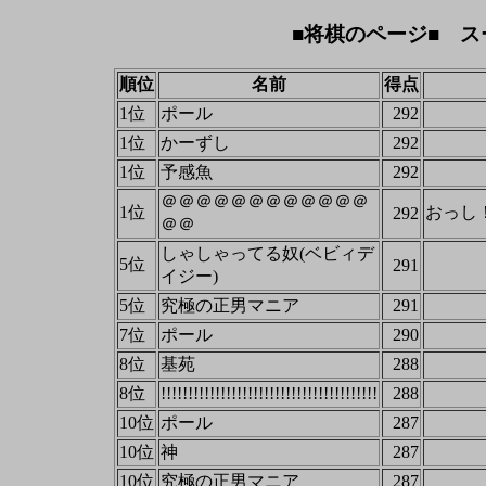
■将棋のページ■ ス
順位
名前
得点
1位
ポール
292
1位
かーずし
292
1位
予感魚
292
＠＠＠＠＠＠＠＠＠＠＠＠
1位
おっし
292
＠＠
しゃしゃってる奴(ベビィデ
5位
291
イジー)
5位
究極の正男マニア
291
7位
ポール
290
8位
基苑
288
8位
!!!!!!!!!!!!!!!!!!!!!!!!!!!!!!!!!!!!!!!!
288
10位
ポール
287
10位
神
287
10位
究極の正男マニア
287