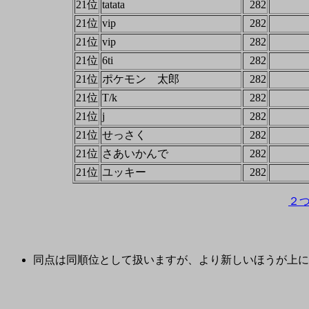
21位
tatata
282
21位
vip
282
21位
vip
282
21位
6ti
282
21位
ポケモン 太郎
282
21位
T/k
282
21位
j
282
21位
せっさく
282
21位
さあいかんで
282
21位
ユッキー
282
２
同点は同順位として扱いますが、より新しいほうが上に