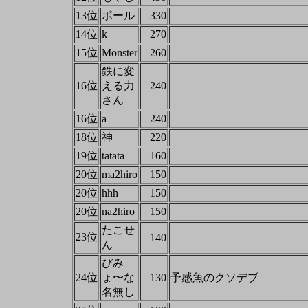
13位
ポール
330
14位
k
270
15位
Monster
260
鉄に変
16位
える力
240
さん
16位
a
240
18位
神
220
19位
tatata
160
20位
ma2hiro
150
20位
hhh
150
20位
na2hiro
150
たこせ
23位
140
ん
びみ
24位
ょ〜な
130
予感魚のクソデブ
名無し