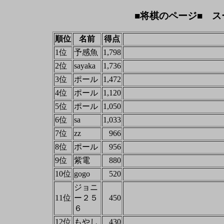
■将棋のページ■ ス
順位
名前
得点
1位
予感魚
1,798
2位
sayaka
1,736
3位
ポール
1,472
4位
ポール
1,120
5位
ポール
1,050
6位
sa
1,033
7位
zz
966
8位
ポール
956
9位
紫電
880
10位
gogo
520
ジョニ
11位
ー２５
450
６
12位
もやし
430