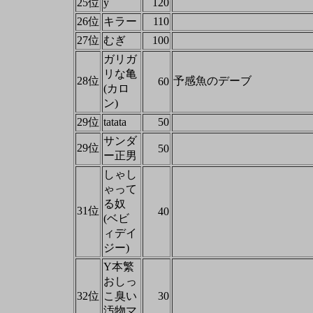
25位
y
120
26位
キラー
110
27位
むぎ
100
ガリガ
リな亀
28位
予感魚のデーブ
60
(カロ
ン)
29位
tatata
50
サンダ
29位
50
ー正男
しゃし
ゃって
る奴
31位
40
(ベビ
ィデイ
ジー)
Y本繁
おしっ
32位
こ臭い
30
汚物マ