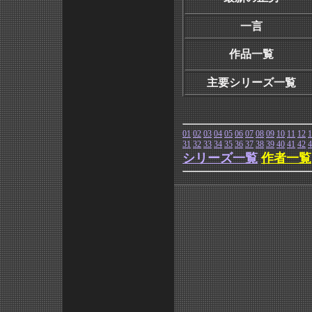
一言
作品一覧
主要シリーズ一覧
01
02
03
04
05
06
07
08
09
10
11
12
1
31
32
33
34
35
36
37
38
39
40
41
42
4
シリーズ一覧
作者一覧