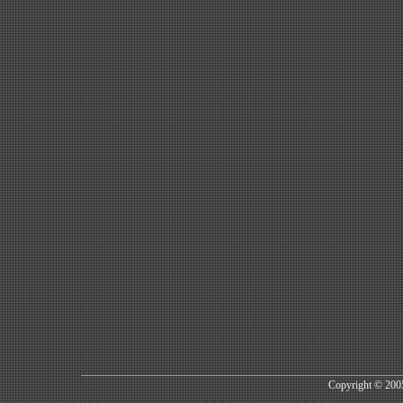
Copyright © 2005