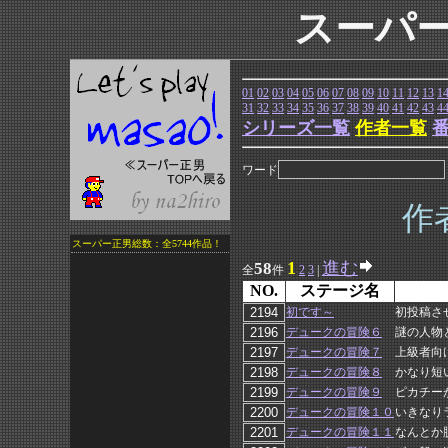
スーパ
01
02
03
04
05
06
07
08
09
10
11
12
13
1
31
32
33
34
35
36
37
38
39
40
41
42
43
4
シリーズ一覧
作者一覧
ワード
作
スーパー正男総数：全5744作品！
1
進む
58
全
件
2
3
|
NO.
ステージ名
初です～
初投稿さ
デュークの冒険６
謎の人物
デュークの冒険７
上級者向
デュークの冒険８
かなり短
デュークの冒険９
ピカチー
デュークの冒険１０
いきなり
デュークの冒険１１
なんとか