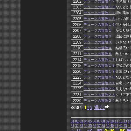
デュークの冒険１２
ボス船（
デュークの冒険１３
なんとか
デュークの冒険１４
謎の建物
デュークの冒険１５
いつの間
デュークの冒険１６
何とか脱
デュークの冒険１
かなり駄
デュークの冒険２
遺跡に到
デュークの冒険３
いきなり
デュークの冒険４
結構広い
デュークの冒険５
敵もつい
デュークの冒険１７
しばらく
デュークの冒険１８
突如謎の
デュークの冒険１９
普通に行
デュークの冒険２０
なんとな
デュークの冒険２１
自宅（？
デュークの冒険２２
見えない
デュークの冒険２３
クリア不
デュークの冒険２４
敵もろと
1
進む
58
全
件
2
3
|
01
02
03
04
05
06
07
08
09
10
11
12
13
1
31
32
33
34
35
36
37
38
39
40
41
42
43
4