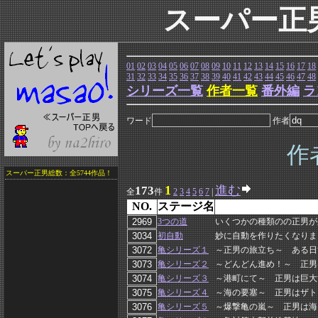
スーパー正
01
02
03
04
05
06
07
08
09
10
11
12
13
14
15
16
17
18
31
32
33
34
35
36
37
38
39
40
41
42
43
44
45
46
47
48
シリーズ一覧
作者一覧
番外編
ラ
ワード
作者
作
スーパー正男総数：全5744作品！
1
進む
173
全
件
2
3
4
5
6
7
|
NO.
ステージ名
3つの道
いくつかの種類のの正男が
初自動
妙に自動を作りたくなりま
亀シリーズ１
～正男の旅立ち～ ある日
亀シリーズ２
～どんどん進め！～ 正男
亀シリーズ３
～港町にて～ 正男は巨大
亀シリーズ４
～海の要塞～ 正男はザト
亀シリーズ５
～爆撃亀の嵐～ 正男は海