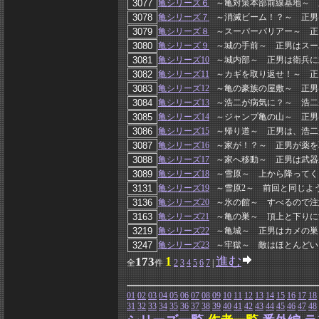
亀シリーズ６
～亀対策本部前線基地～ 
亀シリーズ７
～消滅ビーム！？～ 正男
亀シリーズ８
～スーパーバリアー～ 正
亀シリーズ９
～城の手前～ 正男はスー
亀シリーズ10
～城内部～ 正男は衛兵に
亀シリーズ11
～カギを取り返せ！～ 正
亀シリーズ12
～亀の豪族の屋敷～ 正男
亀シリーズ13
～浩二が病気に？～ 浩二
亀シリーズ14
～ジャンプ亀の山～ 正男
亀シリーズ15
～帰り道～ 正男は、浩二
亀シリーズ16
～家が！？～ 正男が薬を
亀シリーズ17
～家へ移動～ 正男は武器
亀シリーズ18
～雪原～ 上から降ってく
亀シリーズ19
～雪原2～ 前回と同じよ
亀シリーズ20
～氷の館～ すべるので注
亀シリーズ21
～亀の巣～ 頂上と下りに
亀シリーズ22
～亀城～ 正男はカメの巣
亀シリーズ23
～牢獄～ 敵はほとんどい
1
進む
173
全
件
2
3
4
5
6
7
|
01
02
03
04
05
06
07
08
09
10
11
12
13
14
15
16
17
18
31
32
33
34
35
36
37
38
39
40
41
42
43
44
45
46
47
48