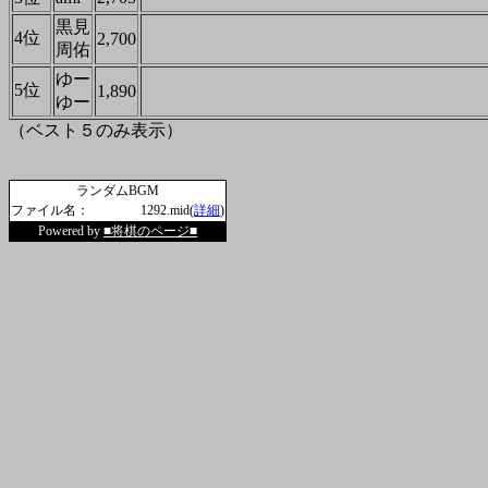
黒見
4位
2,700
周佑
ゆー
5位
1,890
ゆー
（ベスト５のみ表示）
ランダムBGM
ファイル名：
1292.mid(
詳細
)
Powered by
■将棋のページ■