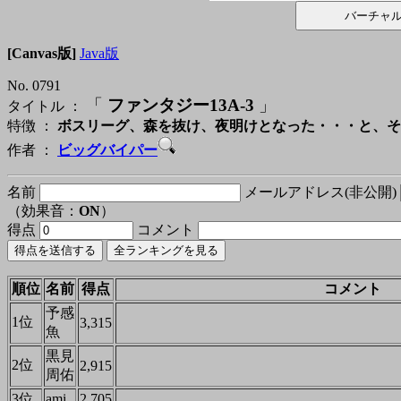
[Canvas版]
Java版
No. 0791
「
ファンタジー13A-3
」
タイトル ：
特徴 ：
ボスリーグ、森を抜け、夜明けとなった・・・と、そ
作者 ：
ビッグバイパー
名前
メールアドレス(非公開)
（効果音：
ON
）
得点
コメント
順位
名前
得点
コメント
予感
1位
3,315
魚
黒見
2位
2,915
周佑
3位
ami
2,705