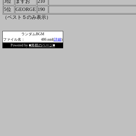
3位
ますお
210
5位
GEORGE
190
（ベスト５のみ表示）
ランダムBGM
ファイル名：
486.mid(
詳細
)
Powered by
■将棋のページ■