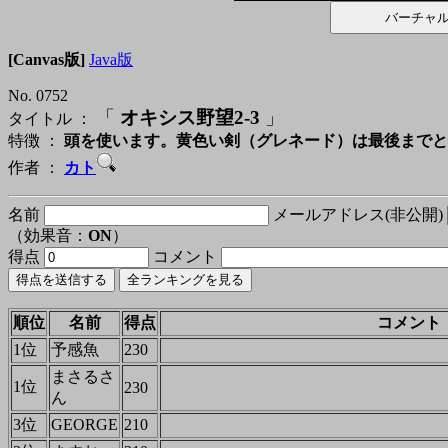
[Canvas版]
Java版
No. 0752
「
オキシス野望2-3
」
タイトル ：
特徴 ：
頭を使います。黄色い剣（グレネード）は最後までと
作者 ：
カト
名前
メールアドレス(非公開)
（効果音：
ON
）
得点
コメント
順位
名前
得点
コメント
1位
予感魚
230
まさるさ
1位
230
ん
3位
GEORGE
210