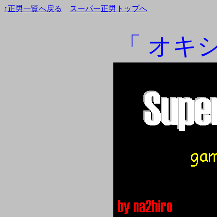
↑正男一覧へ戻る
スーパー正男トップへ
「 オキシ